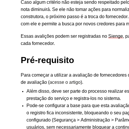
Caso algum critério não esteja sendo respeitado pelo
nota
diminuirá
.
Se
ele não
tomar
ações para normaliz
construtora, o próximo passo é a troca do fornecedo
com ele e
permite a busca por
novos credores para ma
Essas avalições
podem ser
registradas no
Sienge
, 
cada fornecedor.
Pré-requisito
Para começar a utilizar a avaliação de fornecedores d
de avaliação (
acesse o artigo
)
.
Além disso, deve ser parte do processo realizar 
prestação do serviço
e registra-los
no sistema.
Pode-se configurar a base para que esta avaliação
o registro fica inconsistente, bloqueando o seu p
configurado
(Segurança > Administração > Parâme
usuários, sem necessariamente bloquear a contin