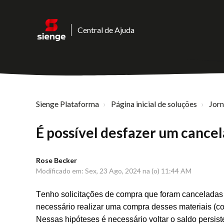
Central de Ajuda
Sienge Plataforma
Página inicial de soluções
Jor
É possível desfazer um cancel
Rose Becker
Modificado em: Sex, 23 Ago, 2024 na (o) 11:44 AM
Tenho solicitações de compra que foram canceladas
necessário realizar uma compra desses materiais (c
Nessas hipóteses é necessário voltar o saldo persis