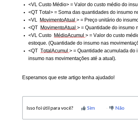
<VL Custo Médio> = Valor do custo médio do in
<QT Total> = Soma das quantidades do insumo n
<VL
MovimentoAtual
> = Preço unitário do insu
<QT
MovimentoAtual
> = Quantidade do insumo 
<VL Custo
MédioAcumul
> = Valor do custo méd
estoque.
(Quantidade do insumo nas movimentaçõe
<QT
TotalAcumul
> = Quantidade acumulada do 
insumo nas movimentações até a atual).
Esperamos que este artigo tenha ajudado!
Isso foi útil para você?
Sim
Não