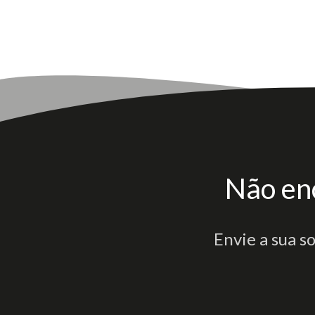
Não en
Envie a sua s