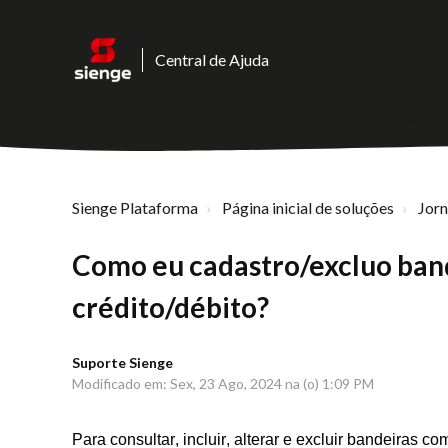
Central de Ajuda
Sienge Plataforma
Página inicial de soluções
Jor
Como eu cadastro/excluo band
crédito/débito?
Suporte Sienge
Modificado em: Sex, 23 Ago, 2024 na (o) 1:09 PM
Para
consultar, incluir, alterar e excluir bandeiras c