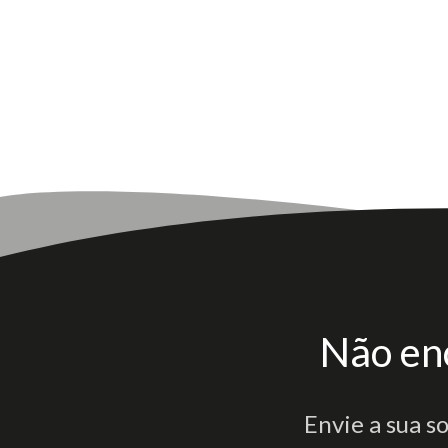
Não en
Envie a sua s