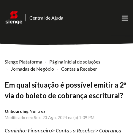
Central de Ajuda
Sienge Plataforma
Página inicial de soluções
Jornadas de Negócio
Contas a Receber
Em qual situação é possível emitir a 2ª
via do boleto de cobrança escritural?
Onboarding Nortrez
Modificado em: Sex, 23 Ago, 2024 na (o) 1:09 PM
Caminho:
Financeiro
>
Contas a Receber
>
Cobrança