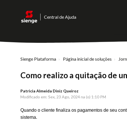
Central de Ajuda
Sienge Plataforma
Página inicial de soluções
Jor
Como realizo a quitação de um
Patricia Almeida Diniz Queiroz
Modificado em: Sex, 23 Ago, 2024 na (o) 1:10 PM
Quando o cliente finaliza os pagamentos de seu contra
sistema.