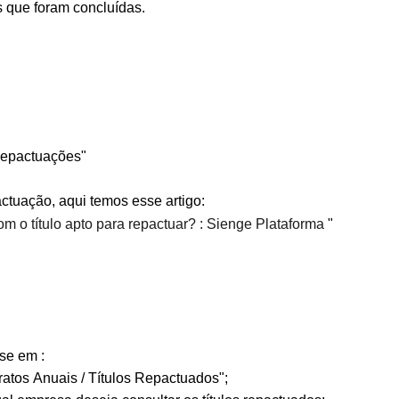
 que foram concluídas.
Repactuações"
ctuação, aqui temos esse artigo:
m o título apto para repactuar? : Sienge Plataforma
"
sse em :
ratos Anuais / Títulos Repactuados";