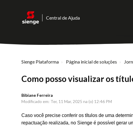
Central de Ajuda
Sienge Plataforma
Página inicial de soluções
Jor
Como posso visualizar os títu
Bibiane Ferreira
Modificado em: Ter, 11 Mar, 2025 na (o) 12:46 PM
Caso você precise conferir os títulos de uma determi
repactuação realizada, no Sienge é possível gerar um