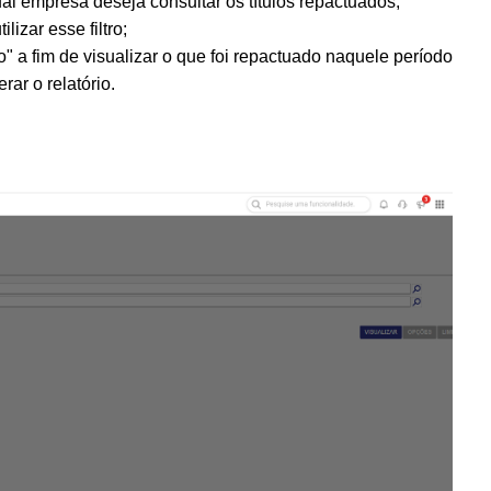
l empresa deseja consultar os títulos repactuados;
izar esse filtro;
" a fim de visualizar o que foi repactuado naquele período
ar o relatório.