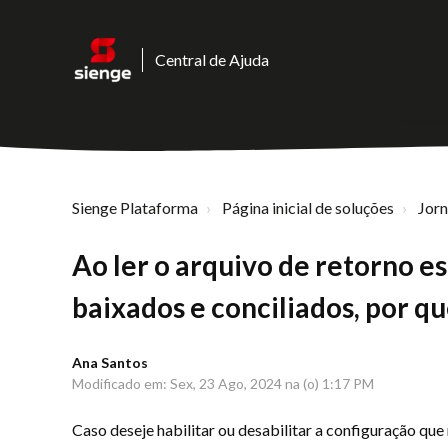
Central de Ajuda
Sienge Plataforma
Página inicial de soluções
Jor
Ao ler o arquivo de retorno es
baixados e conciliados, por q
Ana Santos
Modificado em: Sex, 23 Ago, 2024 na (o) 1:17 PM
Caso deseje habilitar ou desabilitar a configuração que