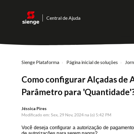
Central de Ajuda
Sienge Plataforma
Página inicial de soluções
Jor
Como configurar Alçadas de 
Parâmetro para 'Quantidade'
Jéssica Pires
Modificado em: Sex, 29 Nov, 2024 na (o) 5:42 PM
Você deseja configurar a autorização de pagamento
de autorizações para serem pagos?