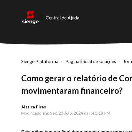
Central de Ajuda
Sienge Plataforma
Página inicial de soluções
Jor
Como gerar o relatório de Co
movimentaram financeiro?
Jéssica Pires
Modificado em: Sex, 23 Ago, 2024 na (o) 1:18 PM