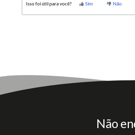
Isso foi útil para você?
Sim
Não
Não en