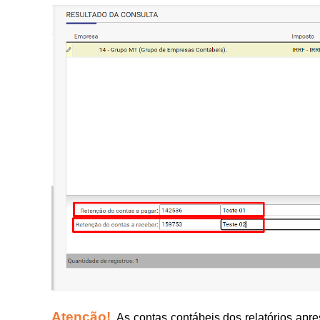
Atenção!
As contas contábeis dos relatórios apr