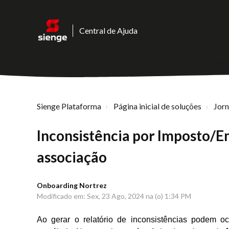
Central de Ajuda
Sienge Plataforma
Página inicial de soluções
Jor
Inconsistência por Imposto/E
associação
Onboarding Nortrez
Modificado em: Sex, 23 Ago, 2024 na (o) 1:34 PM
Ao gerar o relatório de inconsistências podem oc