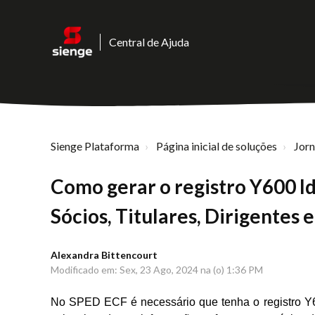
Central de Ajuda
Sienge Plataforma
Página inicial de soluções
Jor
Como gerar o registro Y600 I
Sócios, Titulares, Dirigentes 
Alexandra Bittencourt
Modificado em: Sex, 23 Ago, 2024 na (o) 1:36 PM
No SPED ECF é necessário que tenha o registro Y600