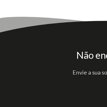
Não en
Envie a sua s