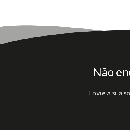
Não en
Envie a sua s