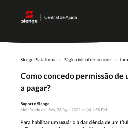
Central de Ajuda
Sienge Plataforma
Página inicial de soluções
Jor
Como concedo permissão de us
a pagar?
Suporte Sienge
Modificado em: Sex, 23 Ago, 2024 na (o) 1:38 PM
Para habilitar um usuário a dar ciência de um tít