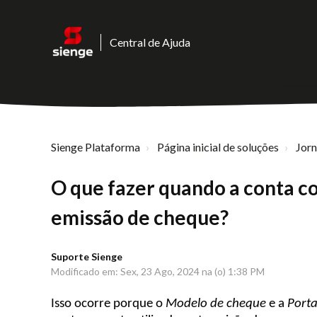
Central de Ajuda
Sienge Plataforma
Página inicial de soluções
Jor
O que fazer quando a conta c
emissão de cheque?
Suporte Sienge
Modificado em: Sex, 23 Ago, 2024 na (o) 1:38 PM
Isso ocorre porque o
Modelo de cheque
e
a
Port