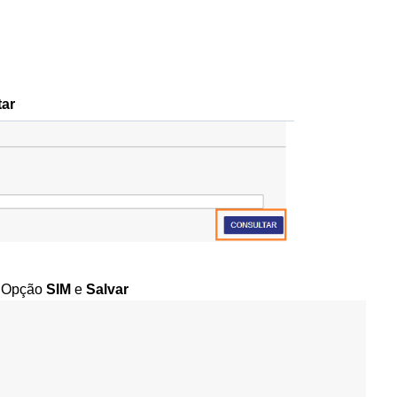
tar
 a Opção
SIM
e
Salva
r