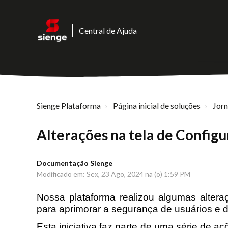
Central de Ajuda
Sienge Plataforma
Página inicial de soluções
Jor
Alterações na tela de Config
Documentação Sienge
Modificado em: Sex, 23 Ago, 2024 na (o) 1:59 PM
N
ossa plataforma realizou algumas altera
para aprimorar a segurança de usuários e 
Esta iniciativa faz parte de uma série de 