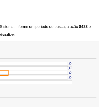
Sistema, i
nforme um período de busca, a ação
8423
e
isualize: