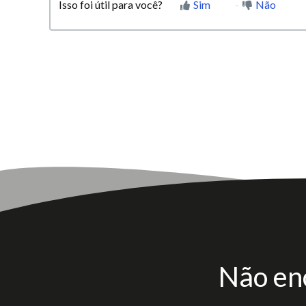
Isso foi útil para você?
Sim
Não
Não en