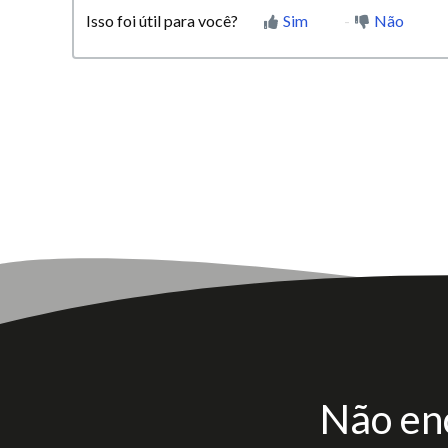
Isso foi útil para você?
Sim
Não
Não en