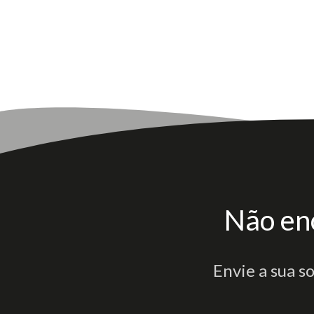
Não en
Envie a sua s