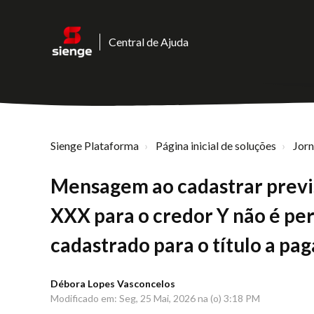
Central de Ajuda
Sienge Plataforma
Página inicial de soluções
Jor
Mensagem ao cadastrar previ
XXX para o credor Y não é per
cadastrado para o título a pa
Débora Lopes Vasconcelos
Modificado em: Seg, 25 Mai, 2026 na (o) 3:18 PM