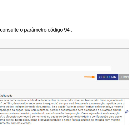
c
onsulte o parâmetro código 94
.