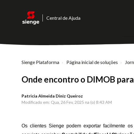
Central de Ajuda
Sienge Plataforma
Página inicial de soluções
Jor
Onde encontro o DIMOB para
Patricia Almeida Diniz Queiroz
Modificado em: Qua, 26 Fev, 2025 na (o) 8:43 AM
Os clientes Sienge podem exportar facilmente 