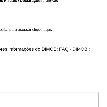
es Fiscais / Declarações / DIMOB
ceita, para acessar
clique aqui
.
ores informações do DIMOB:
FAQ - DIMOB :