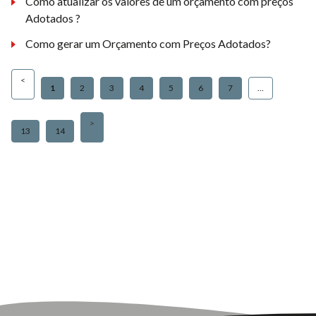
Como atualizar os valores de um orçamento com preços
Adotados ?
Como gerar um Orçamento com Preços Adotados?
1
2
3
4
5
6
7
…
13
14