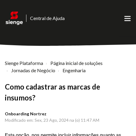
Central de Ajuda
Sienge Plataforma
Página inicial de soluções
Jornadas de Negócio
Engenharia
Como cadastrar as marcas de
insumos?
Onboarding Nortrez
Modificado em: Sex, 23 Ago, 2024 na (o) 11:47 AM
Esta opção, nos permite incluir informações quanto as