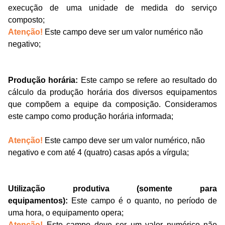
execução de uma unidade de medida do serviço
composto
;
Atenção!
Este campo
deve ser um valor numérico
não
negativo
;
Produção horária:
Este campo se refere ao resultado do
cálculo da produção horária dos diversos equipamentos
que compõem a equipe da composição
. C
onsideramos
este campo como produção horária informada
;
Atenção!
Este campo
deve ser um valor numérico
,
não
negativo
e com até 4 (quatro) casa
s
após a vírgula
;
Utilização produtiva (somente para
equipamentos):
Este campo é
o quanto, no período de
uma hora, o equipamento
opera
;
Atenção!
Este campo
deve ser um valor numérico
não