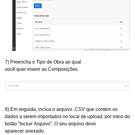
7) Preencha
o Tipo de
Obra
ao
qual
você
quer
inserir
a
s
Composições
.
8) Em seguida, inclua o arquivo .
CSV
que contém os
dados a serem importados no local de upload
, por
meio d
o
botão
“
Incluir
Arquivo
”.
O seu arquivo
deve
aparecer
anexado.