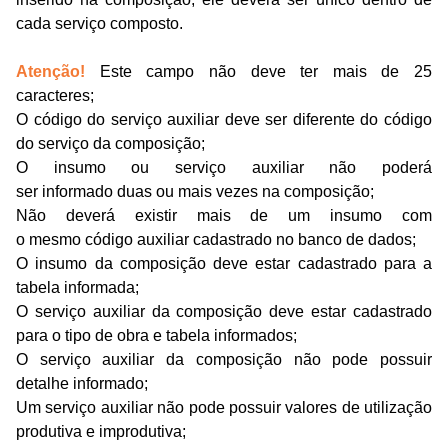
cada serviço composto.
Atenção!
Este campo não deve ter mais de 25
caracteres;
O c
ódigo
do serviço auxiliar deve ser diferente do código
do serviço da composição;
O insumo ou s
erviço auxiliar
não poderá
ser
informado
duas ou mais vezes
na composição;
Não deverá e
xist
ir
mais de um insumo com
o
mesmo
código auxiliar cadastrado no banco de dados;
O i
nsumo da composição
deve estar
cadastrado para a
tabela informada;
O s
erviço
a
uxiliar da composição
deve estar
cadastrado
para o tipo de obra e tabela informados;
O serviço auxiliar da composição não pode possuir
detalhe informado;
Um serviço auxiliar não pode
possuir
valores de utilização
produtiva e improdutiva;