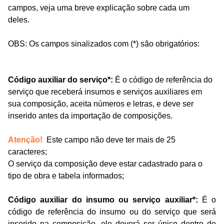
campos,
v
eja uma breve explicação sobre cada um
deles
.
OBS: Os campos sinalizados com (*) são obrigatórios:
Código auxiliar
do serviço
*:
É
o
código de referência
do
serviço que receberá insumos e serviços auxiliares em
sua composição
,
aceita números e letras, e deve ser
inserido
antes da importação de composições
.
Atenção!
Este campo não deve ter mais de 25
caracteres;
O s
erviço da composição
deve estar
cadastrado para o
tipo de obra e tabela informados;
Código auxiliar do insumo ou serviço auxiliar*:
É o
código de
r
e
ferência do insumo ou do serviço que será
inserido na composição, ele deverá ser único dentro de