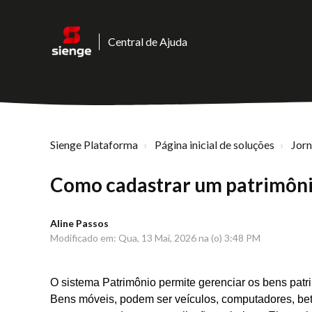
Central de Ajuda
Sienge Plataforma
Página inicial de soluções
Jor
Como cadastrar um patrimôni
Aline Passos
Modificado em: Qua, 13 Mai, 2026 na (o) 3:48 PM
O sistema Patrimônio permite gerenciar os bens pat
Bens móveis, podem ser veículos, computadores, bet