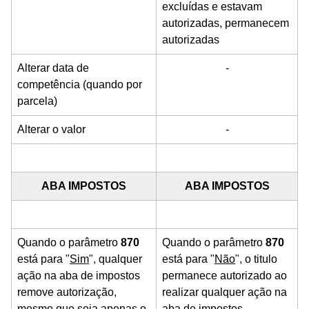
excluídas e estavam
autorizadas, permanecem
autorizadas
Alterar data de
-
competência (quando por
parcela)
Alterar o valor
-
ABA IMPOSTOS
ABA IMPOSTOS
Quando o parâmetro
870
Quando o parâmetro
870
está para "
Sim
", qualquer
está para "
Não
", o titulo
ação na aba de impostos
permanece autorizado ao
remove autorização,
realizar qualquer ação na
mesmo que seja apenas o
aba de impostos