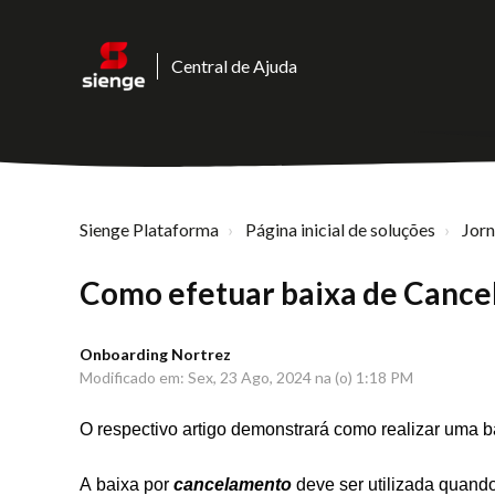
Central de Ajuda
Sienge Plataforma
Página inicial de soluções
Jor
Como efetuar baixa de Cancel
Onboarding Nortrez
Modificado em: Sex, 23 Ago, 2024 na (o) 1:18 PM
O respectivo artigo demonstrará como realizar uma 
A baixa por
cancelamento
deve ser utilizada quando