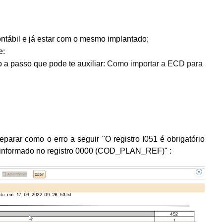
ontábil e já estar com o mesmo implantado;
e:
 a passo que pode te auxiliar:
Como importar a ECD para
 deparar como o
erro a seguir
"
O registro I051 é obrigatório
al informado no registro 0000 (COD_PLAN_REF)"
: