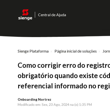
Central de Ajuda
Sienge Plataforma
Página inicial de soluções
Jor
Como corrigir erro do registro
obrigatório quando existe cód
referencial informado no reg
Onboarding Nortrez
Modificado em: Sex, 23 Ago, 2024 na (o) 1:35 PM