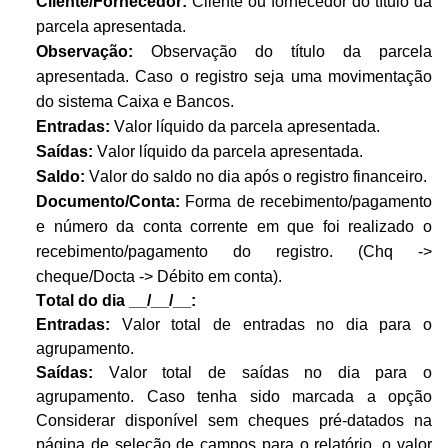
Cliente/Fornecedor:
Cliente ou fornecedor do título da
parcela apresentada.
Observação:
Observação do título da parcela
apresentada. Caso o registro seja uma movimentação
do sistema Caixa e Bancos.
Entradas:
Valor líquido da parcela apresentada.
Saídas:
Valor líquido da parcela apresentada.
Saldo:
Valor do saldo no dia após o registro financeiro.
Documento/Conta:
Forma de recebimento/pagamento
e número da conta corrente em que foi realizado o
recebimento/pagamento do registro. (Chq ->
cheque/Docta -> Débito em conta).
Total do dia
__/__/__:
Entradas:
Valor total de entradas no dia para o
agrupamento.
Saídas:
Valor total de saídas no dia para o
agrupamento. Caso tenha sido marcada a opção
Considerar disponível sem cheques pré-datados na
página de seleção de campos para o relatório, o valor