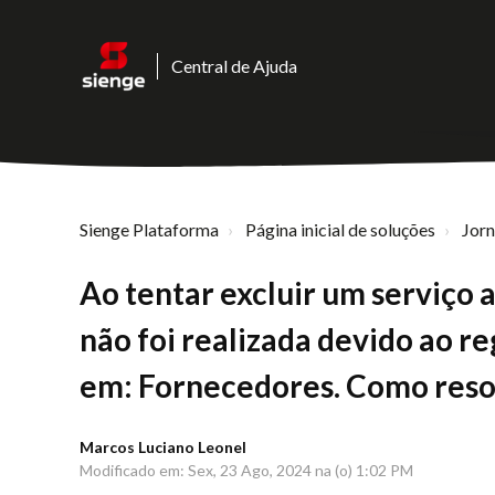
Central de Ajuda
Sienge Plataforma
Página inicial de soluções
Jor
Ao tentar excluir um serviç
não foi realizada devido ao re
em: Fornecedores. Como reso
Marcos Luciano Leonel
Modificado em: Sex, 23 Ago, 2024 na (o) 1:02 PM