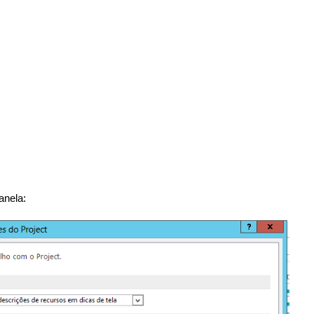
anela: