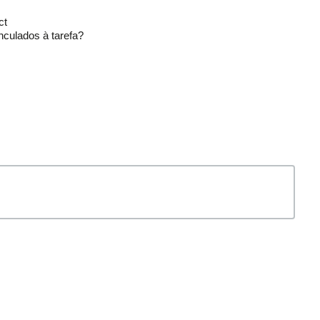
ct
nculados à tarefa?