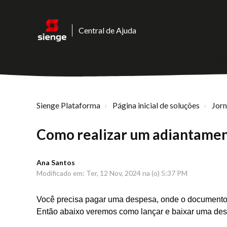
Central de Ajuda
Sienge Plataforma
Página inicial de soluções
Jor
Como realizar um adiantamen
Ana Santos
Modificado em: Ter, 12 Nov, 2024 na (o) 5:37 PM
Você precisa pagar uma despesa, onde o documento
Então abaixo veremos como lançar e baixar uma des