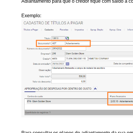
Adiantamento para que o credor fique com saldo a c
Exemplo:
Para consultar os planos de adiantamento da sua e