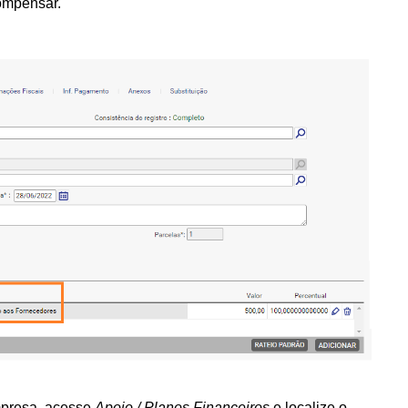
ompensar.
mpresa, acesse
Apoio / Planos Financeiros
e localize o