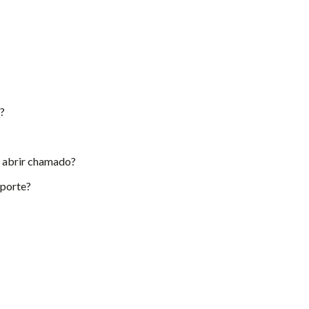
e?
u abrir chamado?
uporte?