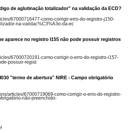
digo de aglutinação totalizador" na validação da ECD?
rticles/67000716477-como-corrigir-erro-do-registro-j150-
lizador-na-validac%C3%A3o-da-ec
e aparece no registro I155 não pode possuir registros
rticles/67000720191-como-corrigir-o-erro-do-registro-i157-
de-possuir-regist
o I030 "termo de abertura" NIRE - Campo obrigatório
ions/articles/67000719069-como-corrigir-o-erro-do-registro-
obrigatório-não-preenchido-
!