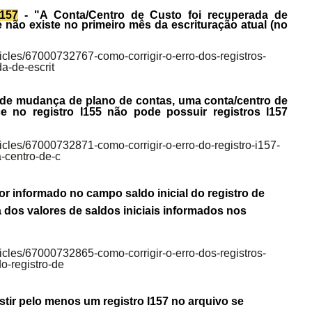
I157
- "A Conta/Centro de Custo foi recuperada de
e não existe no primeiro mês da escrituração atual (no
rticles/67000732767-como-corrigir-o-erro-dos-registros-
a-de-escrit
de mudança de plano de contas, uma conta/centro de
e no registro I155 não pode possuir registros I157
rticles/67000732871-como-corrigir-o-erro-do-registro-i157-
-centro-de-c
or informado no campo saldo inicial do registro de
 dos valores de saldos iniciais informados nos
rticles/67000732865-como-corrigir-o-erro-dos-registros-
o-registro-de
stir pelo menos um registro I157 no arquivo se