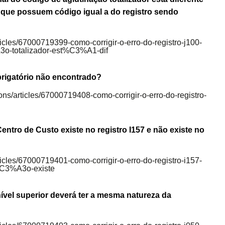
s que possuem código igual a do registro sendo
rticles/67000719399-como-corrigir-o-erro-do-registro-j100-
o-totalizador-est%C3%A1-dif
brigatório não encontrado?
ions/articles/67000719408-como-corrigir-o-erro-do-registro-
entro de Custo existe no registro I157 e não existe no
rticles/67000719401-como-corrigir-o-erro-do-registro-i157-
n%C3%A3o-existe
ível superior deverá ter a mesma natureza da