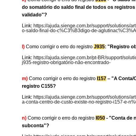
do somatório do saldo final de todos os registro
validado"?
Link:
https://ajuda.sienge.com.br/support/solutions/a
o-saldo-final-do-c%C3%B3digo-de-aglutinac%C3%A3
l)
Como corrigir o erro do registro
J935
: "Registro o
Link:
https://ajuda.sienge.com.br/pt-BR/support/solut
j935-registro-obrigatório-não-encontrado-
m)
Como corrigir o erro do registro
I157
– "A Conta/C
registro C155?
Link:
https://ajuda.sienge.com.br/support/solutions/a
a-conta-centro-de-custo-existe-no-registro-i157-e-
n)
Como corrigir o erro do registro
I050
- "Conta de n
subconta"?