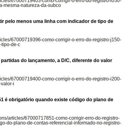
rticles/67000719403-como-corrigir-o-erro-do-registro-i050-
a-mesma-natureza-da-subco
tir pelo menos uma linha com indicador de tipo de
rticles/67000719396-como-corrigir-o-erro-do-registro-j150-
-tipo-de-c
artidas do lançamento, a D/C, diferente do valor
rticles/67000719400-como-corrigir-o-erro-do-registro-i200-
valor-i
051 é obrigatório quando existe código do plano de
ions/articles/67000717851-como-corrigir-erro-do-registro-
igo-do-plano-de-contas-referencial-informado-no-registro-