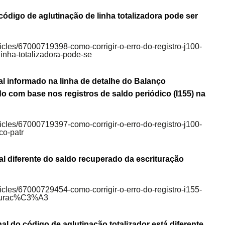
ódigo de aglutinação de linha totalizadora pode ser
rticles/67000719398-como-corrigir-o-erro-do-registro-j100-
ha-totalizadora-pode-se
ial informado na linha de detalhe do Balanço
ado com base nos registros de saldo periódico (I155) na
rticles/67000719397-como-corrigir-o-erro-do-registro-j100-
co-patr
icial diferente do saldo recuperado da escrituração
rticles/67000729454-como-corrigir-o-erro-do-registro-i155-
riturac%C3%A3
nal do código de aglutinação totalizador está diferente