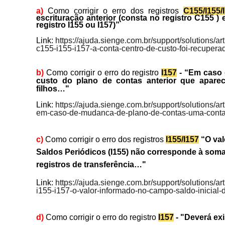
a)
Como corrigir o erro dos registros
C155/I155/
escrituração anterior (consta no registro C155 ) 
registro I155 ou I157)”
Link:
https://ajuda.sienge.com.br/support/solutions/a
c155-i155-i157-a-conta-centro-de-custo-foi-recuperad
b)
Como corrigir o erro do registro
I157
- “Em caso 
custo do plano de contas anterior que aparec
filhos…"
Link:
https://ajuda.sienge.com.br/support/solutions/a
em-caso-de-mudanca-de-plano-de-contas-uma-conta
c)
Como corrigir o erro dos registros
I155/I157
“O val
Saldos Periódicos (I155) não corresponde à soma
registros de transferência…"
Link:
https://ajuda.sienge.com.br/support/solutions/a
i155-i157-o-valor-informado-no-campo-saldo-inicial-d
d)
Como corrigir o erro do registro
I157
- "Deverá exi