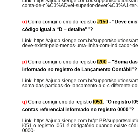
Link:
https://ajuda.sienge.com.br/support/solutions/a
conta-de-n%C3%ADvel-superior-dever%C3%A1-ter-
o)
Como corrigir o erro do registro
J150
- "Deve exis
código igual a “D – detalhe""?
Link:
https://ajuda.sienge.com.br/support/solutions/a
deve-existir-pelo-menos-uma-linha-com-indicador-de
p)
Como corrigir o erro do registro
I200
– "Soma das p
informado no registro de Lançamento Contábil"?
Link:
https://ajuda.sienge.com.br/support/solutions/a
soma-das-partidas-do-lancamento-a-d-c-diferente-do-
q)
Como corrigir erro do registro
I051
: "O registro I
contas referencial informado no registro 0000"?
Link:
https://ajuda.sienge.com.br/pt-BR/support/solut
i051-o-registro-i051-é-obrigatório-quando-existe-cód
0000-