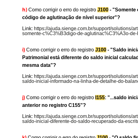
h)
Como corrigir o erro do registro
J100
- "Somente c
código de aglutinação de nível superior"?
Link:
https://ajuda.sienge.com.br/support/solutions/a
somente-c%C3%B3digo-de-aglutinac%C3%A3o-de-lin
i)
Como corrigir o erro do registro
J100
- "Saldo inic
Patrimonial está diferente do saldo inicial calcul
mesma data"?
Link:
https://ajuda.sienge.com.br/support/solutions/a
saldo-inicial-informado-na-linha-de-detalhe-do-balan
j)
Como corrigir o erro do registro
I155
: "...saldo in
anterior no registro C155"?
Link:
https://ajuda.sienge.com.br/support/solutions/a
saldo-inicial-diferente-do-saldo-recuperado-da-esc
k)
Como corrigir o erro do registro
J100
- "O saldo fi