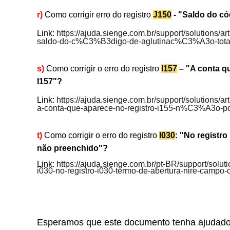
r)
Como corrigir erro do registro
J150
- "Saldo do có
Link:
https://ajuda.sienge.com.br/support/solutions/a
saldo-do-c%C3%B3digo-de-aglutinac%C3%A3o-tota
s)
Como corrigir o erro do registro
I157
– "A conta qu
I157"?
Link:
https://ajuda.sienge.com.br/support/solutions/a
a-conta-que-aparece-no-registro-i155-n%C3%A3o-po
t)
Como corrigir o erro do registro
I030
: "No registr
não preenchido"?
Link:
https://ajuda.sienge.com.br/pt-BR/support/solut
i030-no-registro-i030-termo-de-abertura-nire-campo-
Esperamos que este documento tenha ajudado