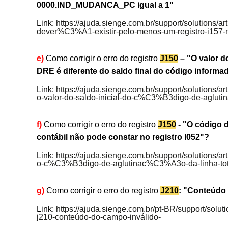
0000.IND_MUDANCA_PC igual a 1"
Link:
https://ajuda.sienge.com.br/support/solutions/a
dever%C3%A1-existir-pelo-menos-um-registro-i157-
e)
Como corrigir o erro do registro
J150
– "O valor d
DRE é diferente do saldo final do código inform
Link:
https://ajuda.sienge.com.br/support/solutions/a
o-valor-do-saldo-inicial-do-c%C3%B3digo-de-aglu
f)
Como corrigir o erro do registro
J150
- "O código d
contábil não pode constar no registro I052"?
Link:
https://ajuda.sienge.com.br/support/solutions/a
o-c%C3%B3digo-de-aglutinac%C3%A3o-da-linha-to
g)
Como corrigir o erro do registro
J210
: "Conteúdo
Link:
https://ajuda.sienge.com.br/pt-BR/support/solut
j210-conteúdo-do-campo-inválido-