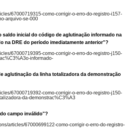
rticles/67000719315-como-corrigir-o-erro-do-registro-i157-
no-arquivo-se-000
o saldo inicial do código de aglutinação informado na
ado na DRE do período imediatamente anterior"?
rticles/67000719395-como-corrigir-o-erro-do-registro-j150-
tinac%C3%A3o-informado-
e aglutinação da linha totalizadora da demonstração
rticles/67000719392-como-corrigir-o-erro-do-registro-j150-
talizadora-da-demonstrac%C3%A3
 do campo inválido"?
ions/articles/67000699122-como-corrigir-o-erro-do-registro-